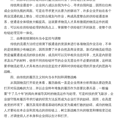
传统商业通道中，企业间八成以自我为中心，寻求自我利益，因而往往构
成企业间仇视的局面。可是在寻求更大比赛力的驱动下，许多企业开始在各个
商业流通机能上整合，经过联合规划与作业，构成高度整合的供给链通道体
系，使通道全体绩效大幅提高。这就要求物流人才具有微观的物流运作的观
念，可以站在供给链处理的制高点上，掌握整个供给链打开的脉息，使整个供
给链处理完毕一体化。
三、由事前猜测转向当令监控与调整
传统的流通方法经过猜测下贱通道的资源来进行各项物流作业活动，不幸
的是猜测很少有确定的，因而浪费了许多自然及商业资源。新式的物流处理趋
势是偏重通道成员的联合机制，成员间可以完毕相关信息同享，尤其是内部需
求及出产的材料，使得不同供给链环节的企业无需去作不必要的猜测，这样就
要求物流处理人才具有杰出的信息监控才调和对供给链处理的开放式的思路与
战略。
四、由传统的履历主义转向当令判别和调整战略
从我国物流打开前史来看，履历曲线一直是企业用来分析商场比赛趋势及
打开对应战略的方法，并以企业终年堆集的履历作为首要比赛兵器，一般偏
重“干了几十年”的阅向来辅导其时的物流运作与处理。可是科技的突飞跋涉，企
业据守既有履历寻求打破的经营方法反而成为企业打开的妨碍。因而，在高度
改变的环境下，履历及现存通道基础结构反变为最难打败的妨碍。成功的物流
人才要站在本企业和其地点的供给链上，树立新战略方向的嗅觉和继续变迁处
理，才调使得人才本身和企业得以生计和打开。