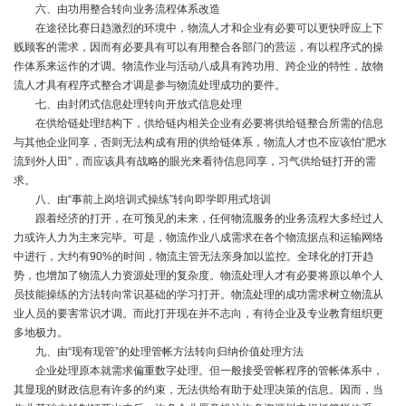
六、由功用整合转向业务流程体系改造
在途径比赛日趋激烈的环境中，物流人才和企业有必要可以更快呼应上下
贱顾客的需求，因而有必要具有可以有用整合各部门的营运，有以程序式的操
作体系来运作的才调。物流作业与活动八成具有跨功用、跨企业的特性，故物
流人才具有程序式整合才调是参与物流处理成功的要件。
七、由封闭式信息处理转向开放式信息处理
在供给链处理结构下，供给链内相关企业有必要将供给链整合所需的信息
与其他企业同享，否则无法构成有用的供给链体系，物流人才也不应该怕“肥水
流到外人田”，而应该具有战略的眼光来看待信息同享，习气供给链打开的需
求。
八、由“事前上岗培训式操练”转向即学即用式培训
跟着经济的打开，在可预见的未来，任何物流服务的业务流程大多经过人
力或许人力为主来完毕。可是，物流作业八成需求在各个物流据点和运输网络
中进行，大约有90%的时间，物流主管无法亲身加以监控。全球化的打开趋
势，也增加了物流人力资源处理的复杂度。物流处理人才有必要将原以单个人
员技能操练的方法转向常识基础的学习打开。物流处理的成功需求树立物流从
业人员的要害常识才调。而此打开现在并不志向，有待企业及专业教育组织更
多地极力。
九、由“现有现管”的处理管帐方法转向归纳价值处理方法
企业处理原本就需求偏重数字处理。但一般接受管帐程序的管帐体系中，
其显现的财政信息有许多的约束，无法供给有助于处理决策的信息。因而，当