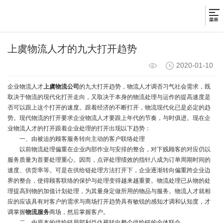
上虞物流人才的九大打开趋势
2020-01-10
企业物流人才
上虞物流公司
的九大打开趋势，物流人才调否习气社会需求，既
取决于物流的现代化打开走向，又取决于本身的物流处理与运作的提高速度是
否可以跟上这个打开的速度。跟着经济的不断打开，物流现代化已是必定的趋
势。现代物流的打开要求企业物流人才要跟上年代的节奏，与时俱进。现在企
业物流人才的打开跟着企业处理的打开出现以下趋势：
一、由被迫的顾客服务转向主动的客户联络处理
以前物流处理偏重在企业内部作业与安排的整合，对下贱顾客的对应仍以
服务质量为首要处理重心。因而，点评处理绩效的指针八成为订单周期时间的
速度、供货率等。可是在供给链处理方法打开下，企业逐渐转向偏重跨企业边
界的整合，使得顾客联络的保护与处理变得越来越重要。物流处理已从物的处
理提高到物的加值计划处理，为其量身定做所用的物品与服务。物流人才就相
应的应该具有对客户的需求与商场打开趋势具有敏锐的感知才调和认知度，才
调掌握
物流服务
商场，然后掌握客户。
二、由原本的供给链局部利益仇视转向整个供给链的全体联合