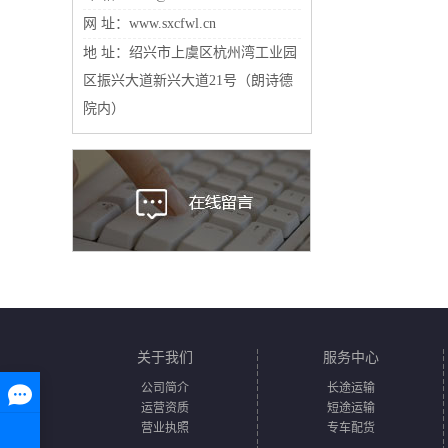
网 址：www.sxcfwl.cn
地 址：绍兴市上虞区杭州湾工业园
区振兴大道新兴大道21号（朗诗德
院内）
关于我们
服务中心
公司简介
长途运输
运营资质
短途运输
营业执照
专车配货