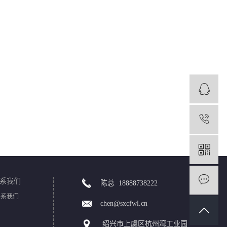
1
系我们
陈总 18888738222
联系我们
chen@sxcfwl.cn
绍兴市上虞区杭州湾工业园